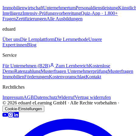
Immobilienwirtschaft
Unternehmertum
Personaldienstleistung
Künstlic
Intelligenz
Intensiv-Prüfungsvorbereitung
Quiz-App · 1.800+
Fragen
Zertifizierungen
Alle Ausbildungen
eduard
Über uns
Die Lernplattform
Die Lernmethode
Unsere
Expert:innen
Blog
Service
Für Unternehmen (B2B)
Zum Lernbereich
Kostenlose
Demo
Ratenzahlung
Musterfragen Unternehmerprüfung
Musterfragen
Immobilien
Förderungen
Kostenvoranschlag
Kontakt
Rechtliches
Impressum
AGB
Datenschutz
Widerruf
Vertrag widerrufen
© 2026 eduard eLearning GmbH · Alle Rechte vorbehalten ·
Cookie-Einstellungen