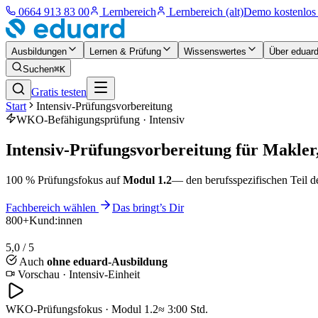
0664 913 83 00
Lernbereich
Lernbereich (alt)
Demo kostenlos 
Ausbildungen
Lernen & Prüfung
Wissenswertes
Über eduar
Suchen
⌘K
Gratis testen
Start
Intensiv-Prüfungsvorbereitung
WKO-Befähigungsprüfung · Intensiv
Intensiv-Prüfungsvorbereitung für Makler
100 % Prüfungsfokus auf
Modul 1.2
— den berufsspezifischen Teil d
Fachbereich wählen
Das bringt’s Dir
800+
Kund:innen
5,0 / 5
Auch
ohne eduard-Ausbildung
Vorschau · Intensiv-Einheit
WKO-Prüfungsfokus · Modul 1.2
≈ 3:00 Std.